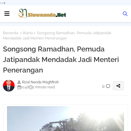
-->
Beranda
Warta
Songsong Ramadhan, Pemuda Jatipandak
Mendadak Jadi Menteri Penerangan
Songsong Ramadhan, Pemuda
Jatipandak Mendadak Jadi Menteri
Penerangan
Rizal Nanda Maghfiroh
0
10.46
1 minute read