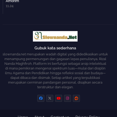
Amorim
11.24
Gubuk kata sederhana
slownanda.net merupakan wadah digital yang didedikasikan untuk
menampung permenungan dan gagasan lepas penulisnya, Rizal
Nanda Maghfiroh. Platform ini berfungsi sebagai arsip intelektual
di mana pemikiran mengenai spektrum luas—mulai dari disiplin
ilmu Agama dan Pendidikan hingga refleksi sosial dan budaya—
dapat dibaca dan disimak. Setiap artikel yang terpublikasi
merupakan cerminan pandangan personal, disajikan secara
terstruktur dan elegan.