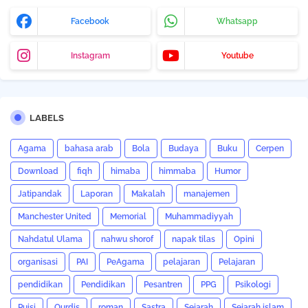
Facebook
Whatsapp
Instagram
Youtube
LABELS
Agama
bahasa arab
Bola
Budaya
Buku
Cerpen
Download
fiqh
himaba
himmaba
Humor
Jatipandak
Laporan
Makalah
manajemen
Manchester United
Memorial
Muhammadiyyah
Nahdatul Ulama
nahwu shorof
napak tilas
Opini
organisasi
PAI
PeAgama
pelajaran
Pelajaran
pendidikan
Pendidikan
Pesantren
PPG
Psikologi
Puisi
Qurdis
roman
Sastra
Sejarah
Sejarah islam