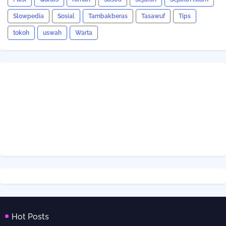
Slowpedia
Sosial
Tambakberas
Tasawuf
Tips
tokoh
uswah
Warta
Hot Posts