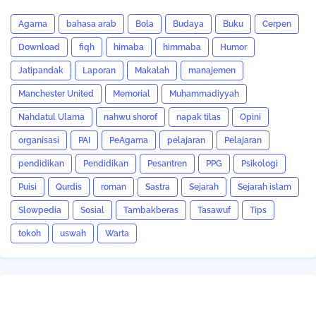
Agama
bahasa arab
Bola
Budaya
Buku
Cerpen
Download
fiqh
himaba
himmaba
Humor
Jatipandak
Laporan
Makalah
manajemen
Manchester United
Memorial
Muhammadiyyah
Nahdatul Ulama
nahwu shorof
napak tilas
Opini
organisasi
PAI
PeAgama
pelajaran
Pelajaran
pendidikan
Pendidikan
Pesantren
PPG
Psikologi
Puisi
Qurdis
roman
Sastra
Sejarah
Sejarah islam
Slowpedia
Sosial
Tambakberas
Tasawuf
Tips
tokoh
uswah
Warta