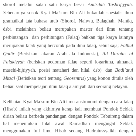
shorof melalui salah satu karya besar
Amtsilah Tashrifiyyah.
S
ebenarnya sosok Kyai Ma’sum Bin Ali bukanlah spesialis ilmu
gramatikal tata bahasa arab (Shorof, Nahwu, Balaghah, Mantiq,
dsb), melainkan beliau merupakan master dari ilmu tentang
perbintangan dan perhitungan (Falaq) bahkan tiga karya lainnya
merupakan kitab yang bercorak pada ilmu falaq, sebut saja;
Fathul
Qadir
(Berisikan takaran Arab ala Indonesia),
Ad Duratus al
Falakiyyah
(beriskan pedoman falaq seperti logaritma, almanak
masehi-hijriyyah, posisi matahari dan hilal, dsb), dan
Badi’atul
Mitsal
(Berisikan teori tentang
Geosentris
) yang konon ditulis oleh
beliau saat mempelajari ilmu falaq alamiyah dari seorang nelayan.
Kelihaian Kyai Ma’sum Bin Ali ilmu anstronomi dengan cara falaq
(Hisab) inilah yang akhirnya kerap kali membuat Pondok Seblak
dirian beliau berbeda pandangan dengan Pondok Tebuireng dalam
hal menentukan hilal awal Ramadhan mengingat Seblak
menggunakan full ilmu Hisab sedang Hadratussyaikh dengan