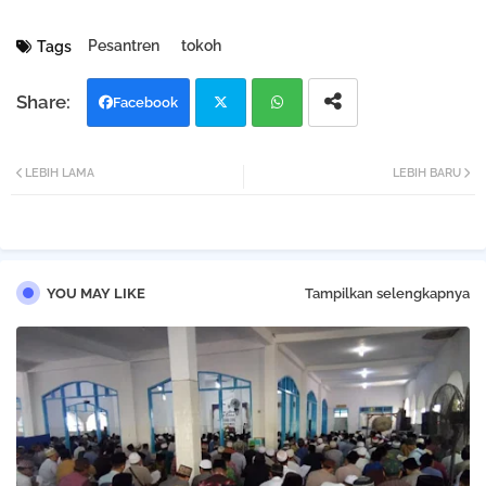
Pesantren
tokoh
Tags
Facebook
Twi
Wh
LEBIH LAMA
LEBIH BARU
tter
atsa
pp
YOU MAY LIKE
Tampilkan selengkapnya