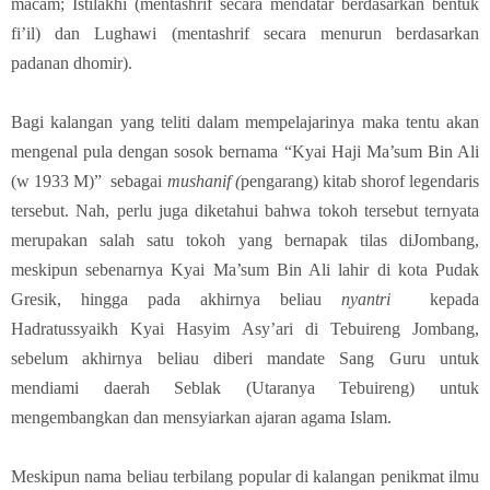
macam; Istilakhi (mentashrif secara mendatar berdasarkan bentuk
fi’il) dan Lughawi (mentashrif secara menurun berdasarkan
padanan dhomir).
Bagi kalangan yang teliti dalam mempelajarinya maka tentu akan
mengenal pula dengan sosok bernama “Kyai Haji Ma’sum Bin Ali
(w 1933 M)” sebagai
mushanif (
pengarang) kitab shorof legendaris
tersebut. Nah, perlu juga diketahui bahwa tokoh tersebut ternyata
merupakan salah satu tokoh yang bernapak tilas diJombang,
meskipun sebenarnya Kyai Ma’sum Bin Ali lahir di kota Pudak
Gresik, hingga pada akhirnya beliau
nyantri
kepada
Hadratussyaikh Kyai Hasyim Asy’ari di Tebuireng Jombang,
sebelum akhirnya beliau diberi mandate Sang Guru untuk
mendiami daerah Seblak (Utaranya Tebuireng) untuk
mengembangkan dan mensyiarkan ajaran agama Islam.
Meskipun nama beliau terbilang popular di kalangan penikmat ilmu