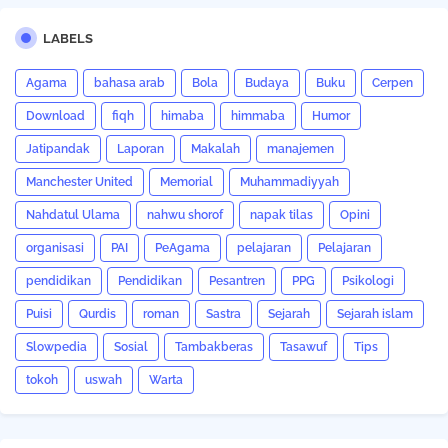
LABELS
Agama
bahasa arab
Bola
Budaya
Buku
Cerpen
Download
fiqh
himaba
himmaba
Humor
Jatipandak
Laporan
Makalah
manajemen
Manchester United
Memorial
Muhammadiyyah
Nahdatul Ulama
nahwu shorof
napak tilas
Opini
organisasi
PAI
PeAgama
pelajaran
Pelajaran
pendidikan
Pendidikan
Pesantren
PPG
Psikologi
Puisi
Qurdis
roman
Sastra
Sejarah
Sejarah islam
Slowpedia
Sosial
Tambakberas
Tasawuf
Tips
tokoh
uswah
Warta