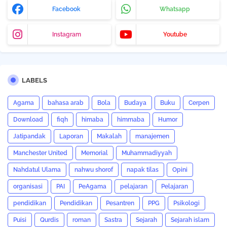
Facebook
Whatsapp
Instagram
Youtube
LABELS
Agama
bahasa arab
Bola
Budaya
Buku
Cerpen
Download
fiqh
himaba
himmaba
Humor
Jatipandak
Laporan
Makalah
manajemen
Manchester United
Memorial
Muhammadiyyah
Nahdatul Ulama
nahwu shorof
napak tilas
Opini
organisasi
PAI
PeAgama
pelajaran
Pelajaran
pendidikan
Pendidikan
Pesantren
PPG
Psikologi
Puisi
Qurdis
roman
Sastra
Sejarah
Sejarah islam