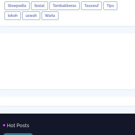
Slowpedia
Sosial
Tambakberas
Tasawuf
Tips
tokoh
uswah
Warta
Hot Posts