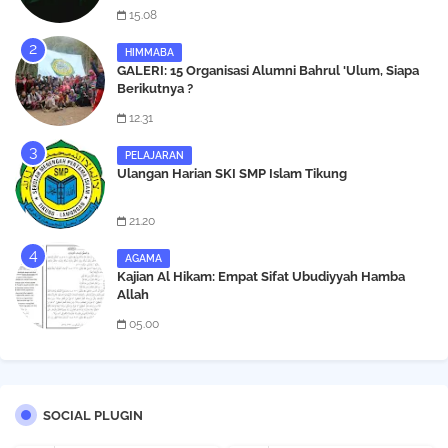
15.08
HIMMABA
GALERI: 15 Organisasi Alumni Bahrul 'Ulum, Siapa
Berikutnya ?
12.31
PELAJARAN
Ulangan Harian SKI SMP Islam Tikung
21.20
AGAMA
Kajian Al Hikam: Empat Sifat Ubudiyyah Hamba
Allah
05.00
SOCIAL PLUGIN