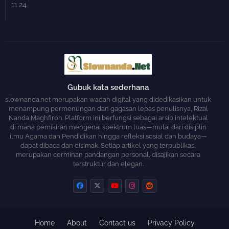
11.24
Gubuk kata sederhana
slownanda.net merupakan wadah digital yang didedikasikan untuk
menampung permenungan dan gagasan lepas penulisnya, Rizal
Nanda Maghfiroh. Platform ini berfungsi sebagai arsip intelektual
di mana pemikiran mengenai spektrum luas—mulai dari disiplin
ilmu Agama dan Pendidikan hingga refleksi sosial dan budaya—
dapat dibaca dan disimak. Setiap artikel yang terpublikasi
merupakan cerminan pandangan personal, disajikan secara
terstruktur dan elegan.
Home
About
Contact us
Privacy Policy