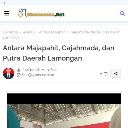
-->
Beranda
Sejarah
Antara Majapahit, Gajahmada, dan Putra Daerah
Lamongan
Antara Majapahit, Gajahmada, dan
Putra Daerah Lamongan
Rizal Nanda Maghfiroh
0
16.00
4 minute read