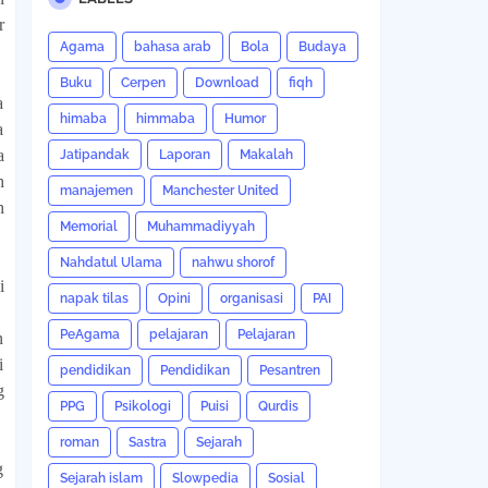
r
Agama
bahasa arab
Bola
Budaya
Buku
Cerpen
Download
fiqh
a
himaba
himmaba
Humor
a
a
Jatipandak
Laporan
Makalah
h
manajemen
Manchester United
h
Memorial
Muhammadiyyah
Nahdatul Ulama
nahwu shorof
i
napak tilas
Opini
organisasi
PAI
PeAgama
pelajaran
Pelajaran
n
i
pendidikan
Pendidikan
Pesantren
g
PPG
Psikologi
Puisi
Qurdis
roman
Sastra
Sejarah
g
Sejarah islam
Slowpedia
Sosial