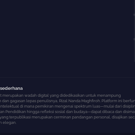
 sederhana
t merupakan wadah digital yang didedikasikan untuk menampung
an gagasan lepas penulisnya, Rizal Nanda Maghfiroh. Platform ini berfun
 intelektual di mana pemikiran mengenai spektrum luas—mulai dari disipli
n Pendidikan hingga refleksi sosial dan budaya—dapat dibaca dan disima
l yang terpublikasi merupakan cerminan pandangan personal, disajikan sec
n elegan.