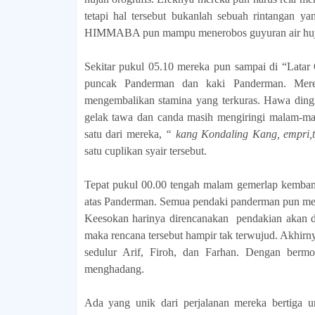
tetapi hal tersebut bukanlah sebuah rintangan y
HIMMABA pun mampu menerobos guyuran air huj
Sekitar pukul 05.10 mereka pun sampai di “Latar 
puncak Panderman dan kaki Panderman. Merek
mengembalikan stamina yang terkuras. Hawa ding
gelak tawa dan canda masih mengiringi malam-mal
satu dari mereka,
“ kang Kondaling Kang, empri,t 
satu cuplikan syair tersebut.
Tepat pukul 00.00 tengah malam gemerlap kembang 
atas Panderman. Semua pendaki panderman pun men
Keesokan harinya direncanakan pendakian akan di
maka rencana tersebut hampir tak terwujud. Akhirny
sedulur Arif, Firoh, dan Farhan. Dengan berm
menghadang.
Ada yang unik dari perjalanan mereka bertiga 