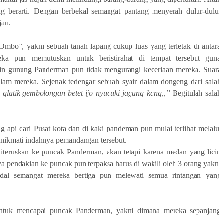
ang berarti. Dengan berbekal semangat pantang menyerah dulur-dulu
an.
Ombo”, yakni sebuah tanah lapang cukup luas yang terletak di antar
a pun memutuskan untuk beristirahat di tempat tersebut gun
in gunung Panderman pun tidak mengurangi keceriaan mereka. Suar
am mereka. Sejenak tedengar sebuah syair dalam dongeng dari sala
glatik gembolongan betet ijo nyucuki jagung kang,,”
Begitulah sala
api dari Pusat kota dan di kaki pandeman pun mulai terlihat melalu
ikmati indahnya pemandangan tersebut.
teruskan ke puncak Panderman, akan tetapi karena medan yang lici
a pendakian ke puncak pun terpaksa harus di wakili oleh 3 orang yakn
odal semangat mereka bertiga pun melewati semua rintangan yan
untuk mencapai puncak Panderman, yakni dimana mereka sepanjan