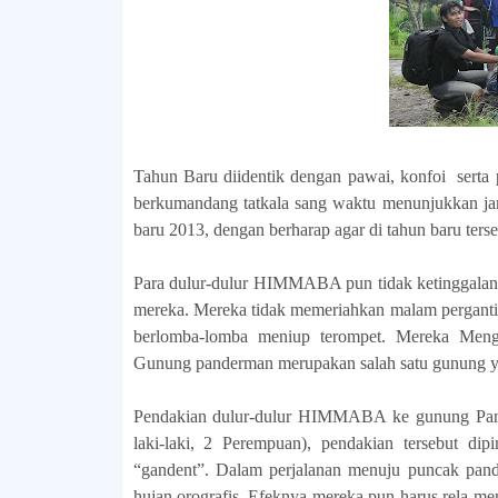
Tahun Baru diidentik dengan pawai, konfoi serta 
berkumandang tatkala sang waktu menunjukkan jam
baru 2013, dengan berharap agar di tahun baru ters
Para dulur-dulur HIMMABA pun tidak ketinggalan de
mereka. Mereka tidak memeriahkan malam pergantia
berlomba-lomba meniup terompet. Mereka Men
Gunung panderman merupakan salah satu gunung ya
Pendakian dulur-dulur HIMMABA ke gunung Pander
laki-laki, 2 Perempuan), pendakian tersebut d
“gandent”. Dalam perjalanan menuju puncak pand
hujan orografis. Efeknya mereka pun harus rela m