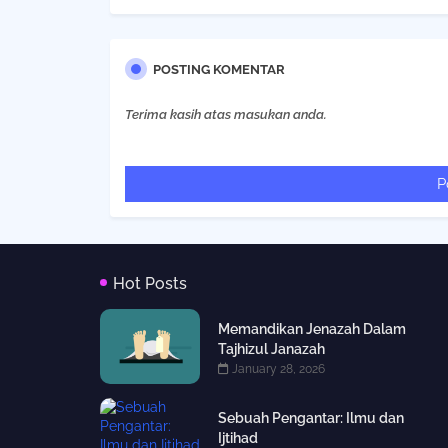
POSTING KOMENTAR
Terima kasih atas masukan anda.
P
Hot Posts
Memandikan Jenazah Dalam
Tajhizul Janazah
January 28, 2026
Sebuah Pengantar: Ilmu dan
Ijtihad