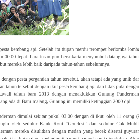
pesta kembang api. Setelah itu tiupan merdu terompet berlomba-lomb
 00.00 tepat. Para insan pun bersukaria menyambut datangnya tahu
ebut mereka lebih baik daripada tahun-tahun sebelumnya.
ngan pesta pergantian tahun tersebut, akan tetapi ada yang unik dar
n tahun tersebut dengan ikut pesta kembang api dan tidak pula denga
gawali tahun baru 2013 dengan menaklukkan Gunung Panderman
ng ada di Batu-malang, Gunung ini memiliki ketinggian 2000 dpl
man dimulai sekitar pukul 03.00 dengan di ikuti oleh 11 orang (
ipimpin oleh sedulur Kank Roni “Gondest” dan sedulur Cak Muhi
erman mereka disulitkan dengan medan yang becek disertai guyura
emakai jas hujan demi melindungi barang-barang yang diperlukan. Aka