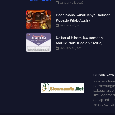
January 28, 2026
Bagaimana Seharusnya Beriman
Kepada Kitab Allah ?
January 28, 2026
Kajian Al Hikam: Keutamaan
Maulid Nabi (Bagian Kedua)
January 28, 2026
Gubuk kata
slownanda.ne
permenungan d
sebagai arsip
ilmu Agama da
Setiap artike
terstruktur da