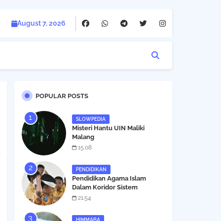
August 7, 2026
POPULAR POSTS
SLOWPEDIA
Misteri Hantu UIN Maliki
Malang
15.08
PENDIDIKAN
Pendidikan Agama Islam
Dalam Koridor Sistem
Pendidikan Nasional
21.54
HIMMABA