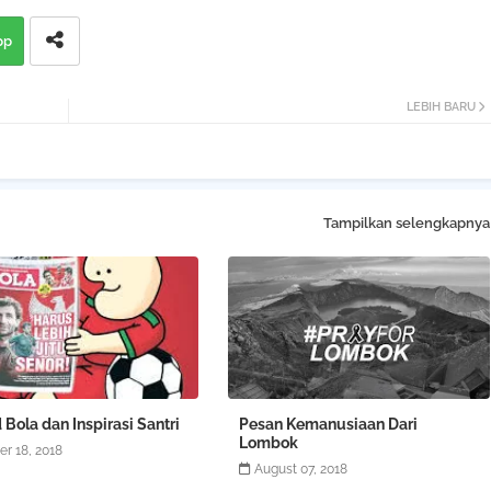
pp
LEBIH BARU
Tampilkan selengkapnya
 Bola dan Inspirasi Santri
Pesan Kemanusiaan Dari
Lombok
er 18, 2018
August 07, 2018