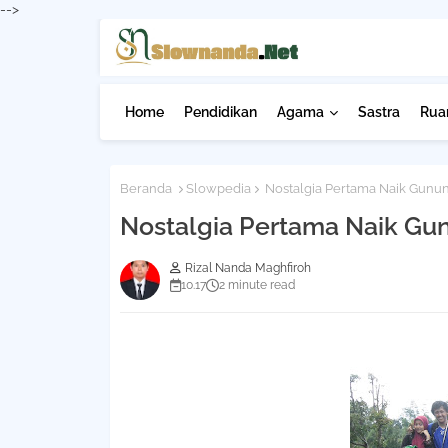
-->
Home
Pendidikan
Agama
Sastra
Ruan
Beranda
Slowpedia
Nostalgia Pertama Naik Gunu
Nostalgia Pertama Naik Gu
Rizal Nanda Maghfiroh
10.17
2 minute read