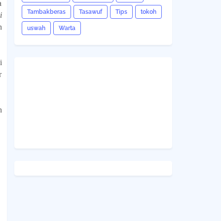
a
Tambakberas
Tasawuf
Tips
tokoh
i
n
uswah
Warta
i
r
n