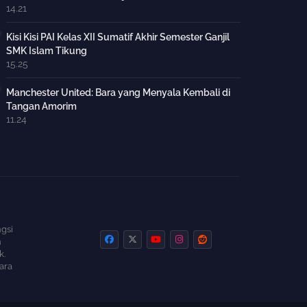
14.21
Kisi Kisi PAI Kelas XII Sumatif Akhir Semester Ganjil
SMK Islam Tikung
15.25
Manchester United: Bara yang Menyala Kembali di
Tangan Amorim
11.24
gsi
n
k.
ara