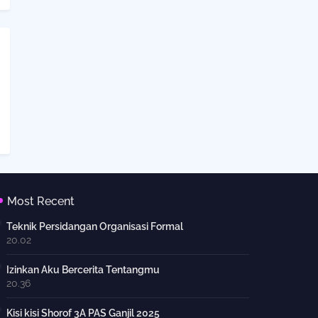
Most Recent
Teknik Persidangan Organisasi Formal
20.02
Izinkan Aku Bercerita Tentangmu
20.36
Kisi kisi Shorof 3A PAS Ganjil 2025