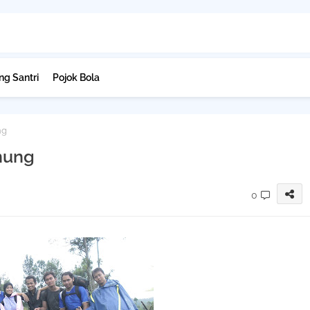
g Santri
Pojok Bola
ng
nung
0