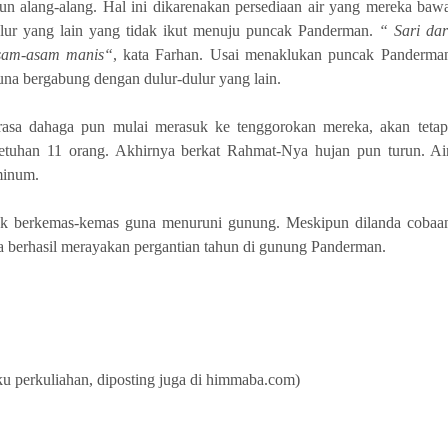
un alang-alang. Hal ini dikarenakan persediaan air yang mereka baw
dulur yang lain yang tidak ikut menuju puncak Panderman.
“ Sari dar
 asam-asam manis“
, kata Farhan. Usai menaklukan puncak Panderma
na bergabung dengan dulur-dulur yang lain.
sa dahaga pun mulai merasuk ke tenggorokan mereka, akan tetap
etuhan 11 orang. Akhirnya berkat Rahmat-Nya hujan pun turun. Ai
minum.
uk berkemas-kemas guna menuruni gunung. Meskipun dilanda cobaa
a berhasil merayakan pergantian tahun di gunung Panderman.
ku perkuliahan, diposting juga di himmaba.com)