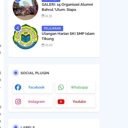
GALERI: 15 Organisasi Alumni
Bahrul 'Ulum, Siapa
Berikutnya ?
12.31
PELAJARAN
Ulangan Harian SKI SMP Islam
Tikung
a
21.20
n
i
SOCIAL PLUGIN
n
.
Facebook
Whatsapp
Instagram
Youtube
9
b
n
n
LABELS