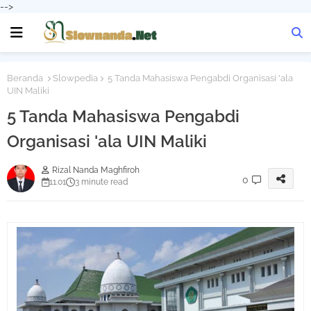
-->
Beranda
Slowpedia
5 Tanda Mahasiswa Pengabdi Organisasi 'ala
UIN Maliki
5 Tanda Mahasiswa Pengabdi
Organisasi 'ala UIN Maliki
Rizal Nanda Maghfiroh
0
11.01
3 minute read