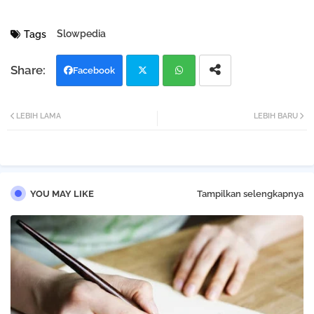
Slowpedia
Tags
Facebook
Twi
Wh
LEBIH LAMA
LEBIH BARU
tter
atsa
pp
YOU MAY LIKE
Tampilkan selengkapnya