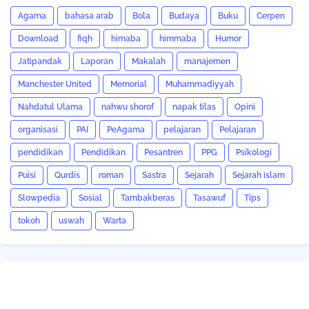
Agama
bahasa arab
Bola
Budaya
Buku
Cerpen
Download
fiqh
himaba
himmaba
Humor
Jatipandak
Laporan
Makalah
manajemen
Manchester United
Memorial
Muhammadiyyah
Nahdatul Ulama
nahwu shorof
napak tilas
Opini
organisasi
PAI
PeAgama
pelajaran
Pelajaran
pendidikan
Pendidikan
Pesantren
PPG
Psikologi
Puisi
Qurdis
roman
Sastra
Sejarah
Sejarah islam
Slowpedia
Sosial
Tambakberas
Tasawuf
Tips
tokoh
uswah
Warta