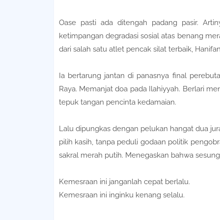
Oase pasti ada ditengah padang pasir. Arti
ketimpangan degradasi sosial atas benang merah 
dari salah satu atlet pencak silat terbaik, Hanif
Ia bertarung jantan di panasnya final pereb
Raya. Memanjat doa pada Ilahiyyah. Berlari me
tepuk tangan pencinta kedamaian.
Lalu dipungkas dengan pelukan hangat dua jura
pilih kasih, tanpa peduli godaan politik pengob
sakral merah putih. Menegaskan bahwa sesung
Kemesraan ini janganlah cepat berlalu.
Kemesraan ini inginku kenang selalu.