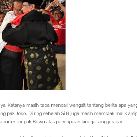
inya. Katanya masih tapa mencari wangsit tentang berita apa yan
ng pak Joko. Di ring sebelah Si B juga masih memolak malik arsi
orter liar pak Bowo atas pencapaian kinerja sang juragan.