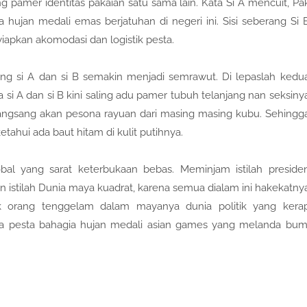
g pamer identitas pakaian satu sama lain. Kata Si A mencuit, Pa
hujan medali emas berjatuhan di negeri ini. Sisi seberang Si 
apkan akomodasi dan logistik pesta.
ing si A dan si B semakin menjadi semrawut. Di lepaslah kedu
si A dan si B kini saling adu pamer tubuh telanjang nan seksiny
angsang akan pesona rayuan dari masing masing kubu. Sehingg
tahui ada baut hitam di kulit putihnya.
al yang sarat keterbukaan bebas. Meminjam istilah preside
n istilah Dunia maya kuadrat, karena semua dialam ini hakekatny
 orang tenggelam dalam mayanya dunia politik yang kera
a pesta bahagia hujan medali asian games yang melanda bum