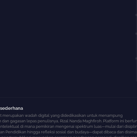
 sederhana
t merupakan wadah digital yang didedikasikan untuk menampung
an gagasan lepas penulisnya, Rizal Nanda Maghfiroh. Platform ini berfun
 intelektual di mana pemikiran mengenai spektrum luas—mulai dari disipli
n Pendidikan hingga refleksi sosial dan budaya—dapat dibaca dan disima