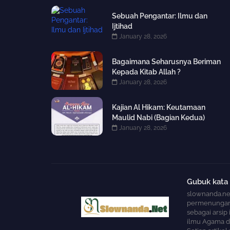
Sebuah Pengantar: Ilmu dan
Ijtihad
January 28, 2026
Bagaimana Seharusnya Beriman
Kepada Kitab Allah ?
January 28, 2026
Kajian Al Hikam: Keutamaan
Maulid Nabi (Bagian Kedua)
January 28, 2026
Gubuk kata
slownanda.ne
permenungan d
sebagai arsip
ilmu Agama da