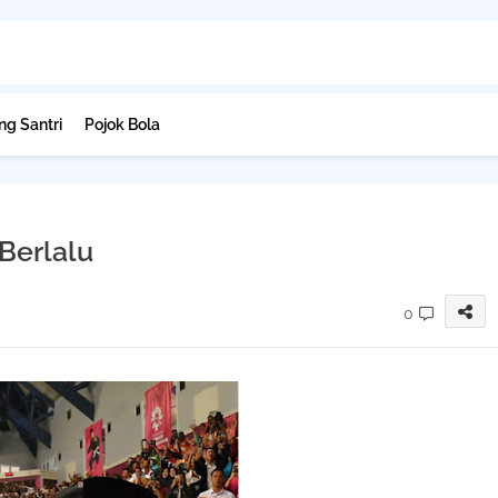
g Santri
Pojok Bola
u
Berlalu
0