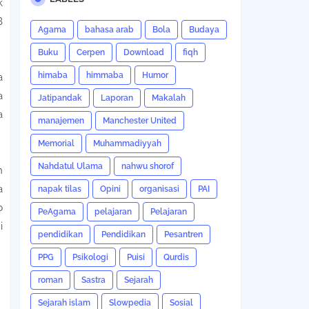
k
B
Agama
bahasa arab
Bola
Budaya
Buku
Cerpen
Download
fiqh
himaba
himmaba
Humor
a
a
Jatipandak
Laporan
Makalah
a
manajemen
Manchester United
Memorial
Muhammadiyyah
Nahdatul Ulama
nahwu shorof
n
a
napak tilas
Opini
organisasi
PAI
p
PeAgama
pelajaran
Pelajaran
i
pendidikan
Pendidikan
Pesantren
PPG
Psikologi
Puisi
Qurdis
roman
Sastra
Sejarah
Sejarah islam
Slowpedia
Sosial