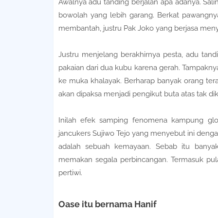
Awalnya adu tanding berjalan apa adanya. Salin
bowolah yang lebih garang. Berkat pawangnya 
membantah, justru Pak Joko yang berjasa menyi
Justru menjelang berakhirnya pesta, adu tand
pakaian dari dua kubu karena gerah. Tampaknya 
ke muka khalayak. Berharap banyak orang ter
akan dipaksa menjadi pengikut buta atas tak dike
Inilah efek samping fenomena kampung glob
jancukers Sujiwo Tejo yang menyebut ini denga
adalah sebuah kemayaan. Sebab itu banyak
memakan segala perbincangan. Termasuk pul
pertiwi.
Oase itu bernama Hanif