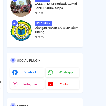
GALERI: 15 Organisasi Alumni
Bahrul 'Ulum, Siapa
Berikutnya ?
12.31
PELAJARAN
Ulangan Harian SKI SMP Islam
Tikung
21.20
SOCIAL PLUGIN
Facebook
Whatsapp
g
Instagram
Youtube
p
LABELS