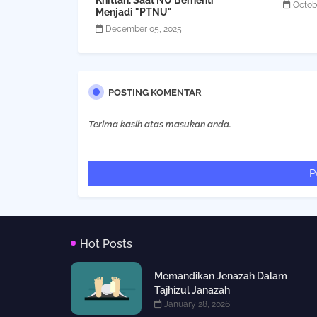
Khittah: Saat NU Berhenti
Octob
Menjadi "PTNU"
December 05, 2025
POSTING KOMENTAR
Terima kasih atas masukan anda.
P
Hot Posts
Memandikan Jenazah Dalam
Tajhizul Janazah
January 28, 2026