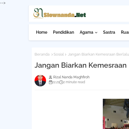
-->
Home
Pendidikan
Agama
Sastra
Ruan
Beranda
Sosial
Jangan Biarkan Kemesraan Berlal
Jangan Biarkan Kemesraan 
Rizal Nanda Maghfiroh
22.21
2 minute read