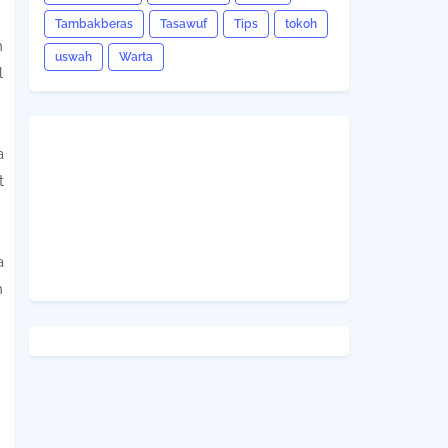
Tambakberas
Tasawuf
Tips
tokoh
h
uswah
Warta
l
a
t
a
n