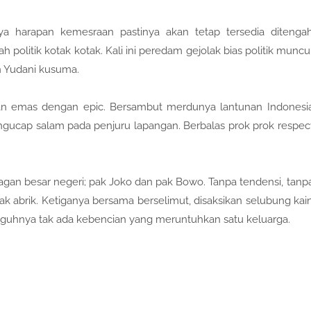
nya harapan kemesraan pastinya akan tetap tersedia ditenga
politik kotak kotak. Kali ini peredam gejolak bias politik muncu
an Yudani kusuma.
utan emas dengan epic. Bersambut merdunya lantunan Indonesi
ngucap salam pada penjuru lapangan. Berbalas prok prok respec
gan besar negeri; pak Joko dan pak Bowo. Tanpa tendensi, tanp
rak abrik. Ketiganya bersama berselimut, disaksikan selubung kai
guhnya tak ada kebencian yang meruntuhkan satu keluarga.