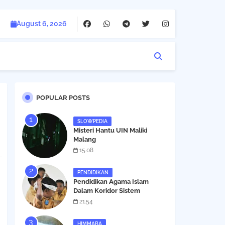
August 6, 2026
POPULAR POSTS
SLOWPEDIA
Misteri Hantu UIN Maliki
Malang
15.08
PENDIDIKAN
Pendidikan Agama Islam
Dalam Koridor Sistem
Pendidikan Nasional
21.54
HIMMABA